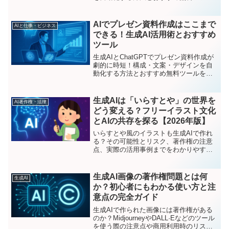
ルを初心者向けに紹介。
AIでプレゼン資料作成はここまで
AIと仕事・ビジネス
できる！生成AI活用術とおすすめ
ツール
生成AIとChatGPTでプレゼン資料作成が
劇的に時短！構成・文案・デザインを自
動化する方法とおすすめ無料ツールを初
心者向けに解説。
生成AIは「いらすとや」の世界を
AI著作権・法律
どう変える？フリーイラスト文化
とAIの共存を探る【2026年版】
いらすとや風のイラストも生成AIで作れ
る？その可能性とリスク、著作権の注意
点、実際の活用事例までをわかりやすく
解説。AIとフリー素材文化の共存を考え
ます。
生成AI画像の著作権問題とは何
生成AI
か？初心者にもわかる使い方と注
意点の完全ガイド
生成AIで作られた画像には著作権がある
のか？MidjourneyやDALL·Eなどのツール
を使う際の注意点や商用利用時のリスク