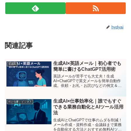
hydyai
関連記事
生成AI×英語メール｜初心者でも
生成AI
簡単に書けるChatGPT活用術
英語メールが苦手でも大丈夫！生成
AI×ChatGPTで英文メールを簡単自動作
成。依頼・お礼・お詫びなどの例文＆テ
ンプレ付きで初心者にもわかりやすく解
説。
生成AI×仕事効率化｜誰でもすぐ
AIと仕事・ビジネス
できる業務自動化とAIツール活用
法
生成AIとChatGPTで仕事のムダを削減！
メール作成・資料作成・会議録まで業務
を自動化する方法とおすすめ無料AIツー