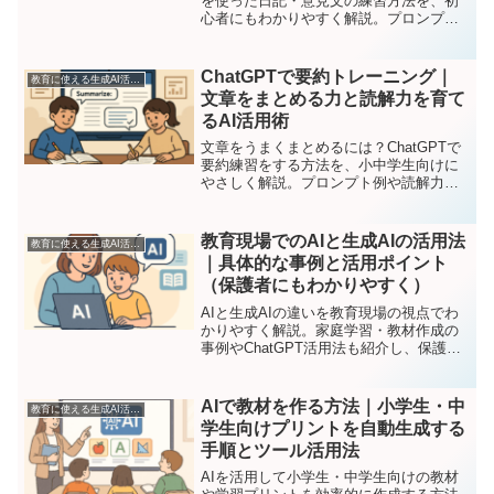
を使った日記・意見文の練習方法を、初
心者にもわかりやすく解説。プロンプト
例や注意点も紹介します。
ChatGPTで要約トレーニング｜
教育に使える生成AI活用ガイド
文章をまとめる力と読解力を育て
るAI活用術
文章をうまくまとめるには？ChatGPTで
要約練習をする方法を、小中学生向けに
やさしく解説。プロンプト例や読解力ア
ップのポイントも紹介します。
教育現場でのAIと生成AIの活用法
教育に使える生成AI活用ガイド
｜具体的な事例と活用ポイント
（保護者にもわかりやすく）
AIと生成AIの違いを教育現場の視点でわ
かりやすく解説。家庭学習・教材作成の
事例やChatGPT活用法も紹介し、保護者
にも役立つ内容でまとめています。
AIで教材を作る方法｜小学生・中
教育に使える生成AI活用ガイド
学生向けプリントを自動生成する
手順とツール活用法
AIを活用して小学生・中学生向けの教材