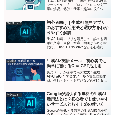
生成AI初心者向けに、無料で始められる
ツールや使い方、プロンプトのコツを丁
寧に解説。勉強・仕事・趣味に役立つ活
用方法もわかりやすく紹介します。
初心者向け｜生成AI 無料アプリ
初心者ガイド
のおすすめ活用法と選び方をわか
りやすく解説
生成AI無料アプリを活用して、誰でも簡
単に文章・画像・音声・動画が作れる時
代に。ChatGPTやCanvaなど初心者にお
すすめの無料AIツール5選と、活用のコツ
をわかりやすく紹介。
生成AI×英語メール｜初心者でも
生成AI
簡単に書けるChatGPT活用術
英語メールが苦手でも大丈夫！生成
AI×ChatGPTで英文メールを簡単自動作
成。依頼・お礼・お詫びなどの例文＆テ
ンプレ付きで初心者にもわかりやすく解
説。
Googleが提供する無料の生成AI
初心者ガイド
活用法とは？初心者でも使いやす
いサービスとおすすめの使い方
Googleが提供する無料の生成AI機能を初
心者にもわかりやすく解説。BardやGmail