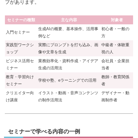
プがあります。
セミナーの種類
主な内容
対象者
生成AIの概要、基本操作、活用事
初心者・一般の
入門セミナー
例など
方
実践型ワークシ
実際にプロンプトを打ち込み、画
中級者・体験重
ョップ
像や文章を生成
視の人
ビジネス活用セ
業務効率化・資料作成・アイデア
会社員・企業担
ミナー
生成の活用法
当者
教育・学習向け
教師・教育関係
学校や塾、eラーニングでの活用
セミナー
者
クリエイター向
イラスト・動画・音声コンテンツ
デザイナー・動
け講座
の制作活用法
画制作者
セミナーで学べる内容の一例