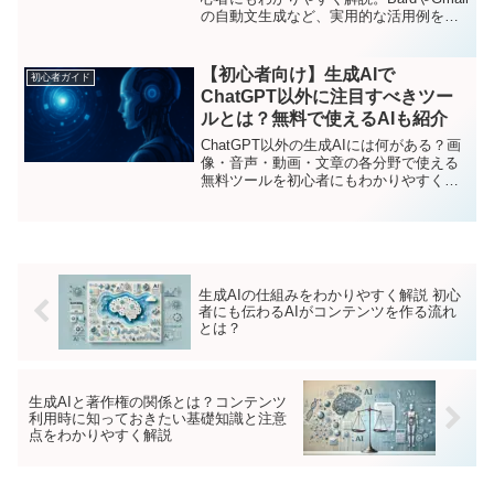
の自動文生成など、実用的な活用例を紹
介しています。
【初心者向け】生成AIで
初心者ガイド
ChatGPT以外に注目すべきツー
ルとは？無料で使えるAIも紹介
ChatGPT以外の生成AIには何がある？画
像・音声・動画・文章の各分野で使える
無料ツールを初心者にもわかりやすく解
説。特徴・活用法・選び方・実例までま
とめた完全ガイドです。
生成AIの仕組みをわかりやすく解説 初心
者にも伝わるAIがコンテンツを作る流れ
とは？
生成AIと著作権の関係とは？コンテンツ
利用時に知っておきたい基礎知識と注意
点をわかりやすく解説