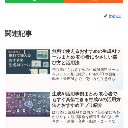
hydyai
関連記事
無料で使えるおすすめの生成AIツ
初心者ガイド
ールまとめ 初心者にやさしい選
び方と活用法
初心者にもおすすめの生成AI無料ツール
をジャンル別に紹介。ChatGPTや画像・
動画・音声AIまで、使い方や注意点もわ
かりやすく解説しています。
生成AI活用事例まとめ 初心者で
初心者ガイド
もすぐ真似できる生成AIの活用方
法とおすすめアプリ紹介
はじめに 生成AIとは何か？初心者にもわ
かりやすく活用事例を解説生成AIは、テ
キスト・画像・音声・動画・コードな
ど、さまざまなコンテンツを自動で作成