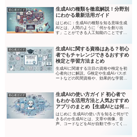
できる便利な技術です。仕事や趣味、勉
強など日常のさまざまな場面で活用が進
生成AIの種類を徹底解説！分野別
初心者ガイド
んでおり、今後もその...
にわかる最新活用ガイド
はじめに：生成AIの種類を知る意味生成
AIとは、人間のように「何かを創り出
す」ことができる人工知能のことです。
文章を書く、絵を描く、音楽を作る、プ
ログラムを書くなど、創造的な作業をサ
ポートする力を持っています。近年の技
生成AIに関する資格はある？初心
初心者ガイド
術革新により、生成AI...
者でもチャレンジできるおすすめ
検定と学習方法まとめ
生成AIに関連する注目の資格や検定を初
心者向けに解説。G検定や生成AIパスポ
ートなどの民間資格や、効果的な学習方
法、スキルを証明するメリットも紹介し
ます。
生成AIの使い方ガイド 初心者で
初心者ガイド
もわかる活用方法と人気おすすめ
アプリのまとめ【生成AIとは何
か・どう使うか完全解説】
はじめに 生成AIの使い方を知ると何がで
きるのか生成AIとは、文章や画像、音
声、コードなどをAIが自動で作ってくれ
る技術のことです。最近では、仕事や勉
強、趣味の場面でも多くの人が活用する