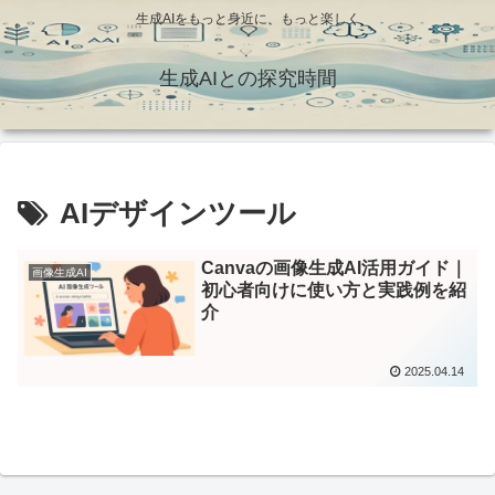
生成AIをもっと身近に、もっと楽しく
生成AIとの探究時間
AIデザインツール
Canvaの画像生成AI活用ガイド｜
画像生成AI
初心者向けに使い方と実践例を紹
介
2025.04.14